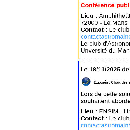
Conférence publi
Lieu :
Amphithéât
72000 - Le Mans
Contact :
Le club
contactastromai
Le club d'Astrono
Unversité du Man
Le
18/11/2025
d
Exposés : Choix des s
Lors de cette soi
souhaitent aborde
Lieu :
ENSIM - Un
Contact :
Le club
contactastromai