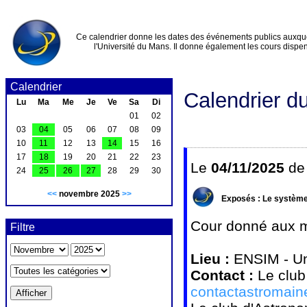
Ce calendrier donne les dates des événements publics auxquel
l'Université du Mans. Il donne également les cours disp
Calendrier
Calendrier d
Lu
Ma
Me
Je
Ve
Sa
Di
01
02
03
04
05
06
07
08
09
10
11
12
13
14
15
16
17
18
19
20
21
22
23
Le
04/11/2025
d
24
25
26
27
28
29
30
<<
novembre 2025
>>
Exposés : Le système
Cour donné aux m
Filtre
Lieu :
ENSIM - Un
Contact :
Le club
contactastromai